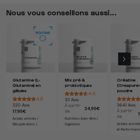
Nous vous conseillons aussi...
Glutamine (L-
Mix pré &
Créatine
Glutamine) en
probiotiques
(Creapure
gélules
poudre
4.6
4.8
33 Avis
320 Avis
3641 Avis
À partir
Prix
24,95€
Prix
17,95€
À partir
de
habituel
habituel
de
Acides aminés /
Nutrition bien-être /
Acides aminés / For
Récupération /
Digestion
et Performan
Digestion / Immunité