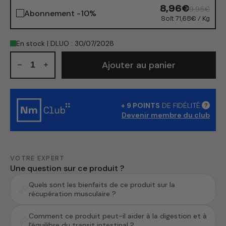
9,95€
8,96€
Abonnement -10%
Soit 71,68€ / Kg
En stock | DLUO : 30/07/2028
Quantité
Ajouter au panier
Réduire
Augmenter
la
la
quantité
quantité
de
de
Show
+
9
POINTS
DE FIDÉLITÉ.
Glutamine
Glutamine
Devenir membre du club
info
(L-
(L-
Glutamine)
Glutamine)
en
en
poudre
poudre
VOTRE EXPERT
Une question sur ce produit ?
Quels sont les bienfaits de ce produit sur la
récupération musculaire ?
Comment ce produit peut-il aider à la digestion et à
l'équilibre du transit intestinal ?