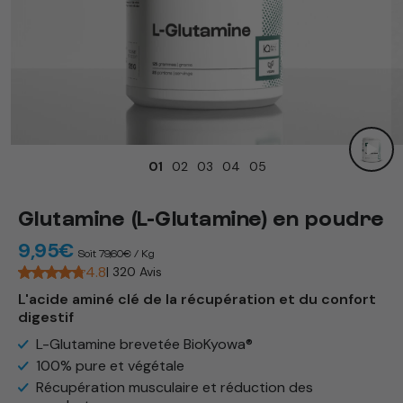
Ouvrir
le
01
02
03
04
05
média
1
dans
une
Glutamine (L-Glutamine) en poudre
fenêtre
9,95€
modale
Prix
Soit 79,60€ / Kg
habituel
4.8
| 320 Avis
L'acide aminé clé de la récupération et du confort
digestif ​
L-Glutamine brevetée BioKyowa® ​
100% pure et végétale ​
Récupération musculaire et réduction des