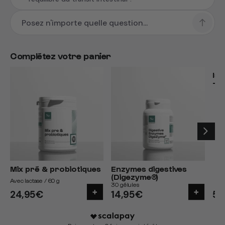
Complétez votre panier
Iso
- 
Choc
Mix pré & probiotiques
Enzymes digestives
(Digezyme®)
Avec lactase / 60 g
30 gélules
51
24,95€
14,95€
Pr
Prix
Prix
ha
habituel
habituel