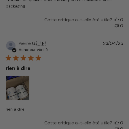
packaging
Cette critique a-t-elle été utile?
0
0
Da
Pierre G.
🇫🇷
23/04/25
de
Acheteur vérifié
pu
rien à dire
rien à dire
Cette critique a-t-elle été utile?
0
0