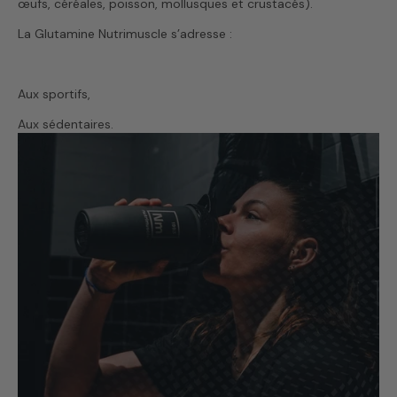
œufs, céréales, poisson, mollusques et crustacés).
La Glutamine Nutrimuscle s’adresse :
Aux sportifs,
Aux sédentaires.