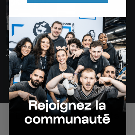
NUTRITION
Comment calculer son IMC ?
COMPLÉMENTS
Faire une cure de zinc
#2 Les secrets du
collagène
COMPLÉMENTS
Collagène, Curcumine et MSM :
un trio anti-inflammatoire pour
la beauté et la santé
Voir plus
Les avis de nos clients