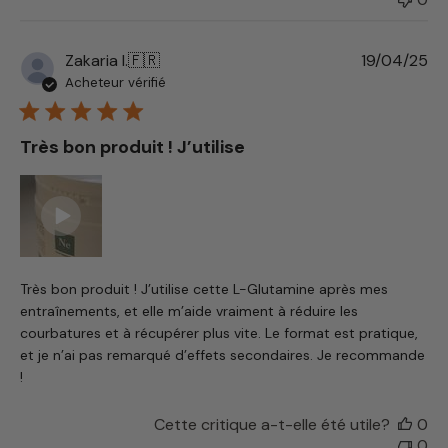
Da
Zakaria I.
🇫🇷
19/04/25
de
Acheteur vérifié
pu
Très bon produit ! J’utilise
Très bon produit ! J’utilise cette L-Glutamine après mes
entraînements, et elle m’aide vraiment à réduire les
courbatures et à récupérer plus vite. Le format est pratique,
et je n’ai pas remarqué d’effets secondaires. Je recommande
!
Cette critique a-t-elle été utile?
0
0