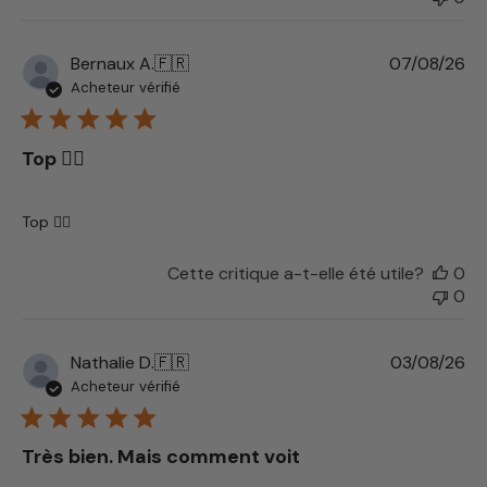
Da
Bernaux A.
🇫🇷
07/08/26
de
Acheteur vérifié
pu
Top 👍🏼
Top 👍🏼
Cette critique a-t-elle été utile?
0
0
Da
Nathalie D.
🇫🇷
03/08/26
de
Acheteur vérifié
pu
Très bien. Mais comment voit