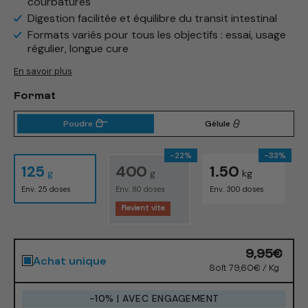
courbatures ​
Digestion facilitée et équilibre du transit intestinal ​
Formats variés pour tous les objectifs : essai, usage
régulier, longue cure ​
En savoir plus
Format
Poudre
Gélule
-22%
-33%
125
400
1.50
g
g
kg
Env. 25 doses
Env. 80 doses
Env. 300 doses
Revient vite
Prix
9,95€
Achat unique
habituel
Soit 79,60€ / Kg
-10% | AVEC ENGAGEMENT