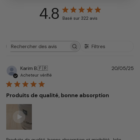
4.8
Basé sur 322 avis
Filtres
Rechercher
des
avis
Da
Karim B.
🇫🇷
20/05/25
de
Acheteur vérifié
pu
Produits de qualité, bonne absorption
Produits de qualité, bonne absorption et mixibilité. Jolie