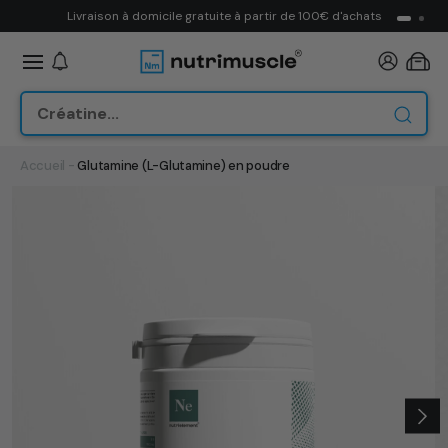
ET
Transparence & traçabilité
PASSER
Panier
AU
CONTENU
Accueil
-
Glutamine (L-Glutamine) en poudre
PASSER AUX
INFORMATIONS
PRODUITS